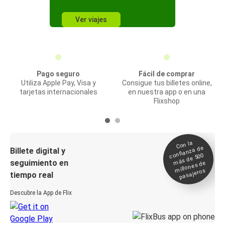
Ver viajes
Pago seguro
Fácil de comprar
Utiliza Apple Pay, Visa y
Consigue tus billetes online,
tarjetas internacionales
en nuestra app o en una
Flixshop
Con la
confianza de
Billete digital y
más de 500
seguimiento en
millones de
pasajeros
tiempo real
Descubre la App de Flix