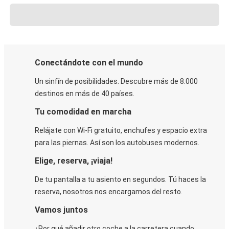
Conectándote con el mundo
Un sinfín de posibilidades. Descubre más de 8.000
destinos en más de 40 países.
Tu comodidad en marcha
Relájate con Wi-Fi gratuito, enchufes y espacio extra
para las piernas. Así son los autobuses modernos.
Elige, reserva, ¡viaja!
De tu pantalla a tu asiento en segundos. Tú haces la
reserva, nosotros nos encargamos del resto.
Vamos juntos
¿Por qué añadir otro coche a la carretera cuando