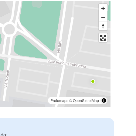
Protomaps
©
OpenStreetMap
odo: