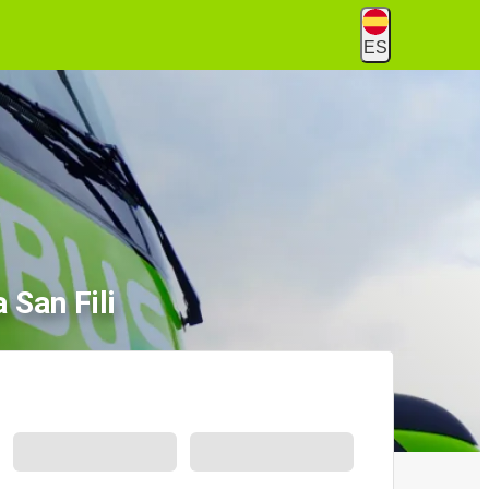
ES
San Fili