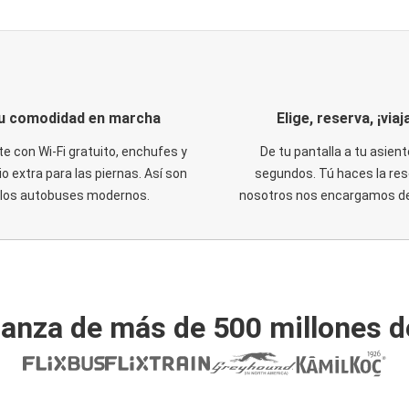
u comodidad en marcha
Elige, reserva, ¡viaja
te con Wi-Fi gratuito, enchufes y
De tu pantalla a tu asient
o extra para las piernas. Así son
segundos. Tú haces la res
los autobuses modernos.
nosotros nos encargamos del
ianza de más de 500 millones d