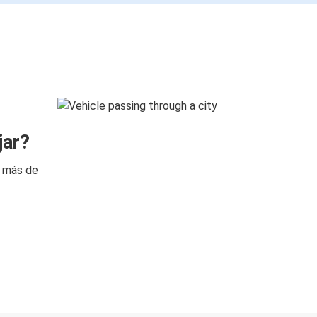
jar?
n más de