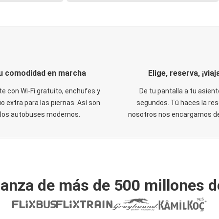
u comodidad en marcha
Elige, reserva, ¡viaja
te con Wi-Fi gratuito, enchufes y
De tu pantalla a tu asient
o extra para las piernas. Así son
segundos. Tú haces la res
los autobuses modernos.
nosotros nos encargamos del
ianza de más de 500 millones d