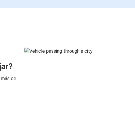
jar?
n más de