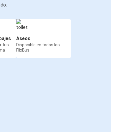
odo:
pajes
Aseos
r tus
Disponible en todos los
rma
FlixBus