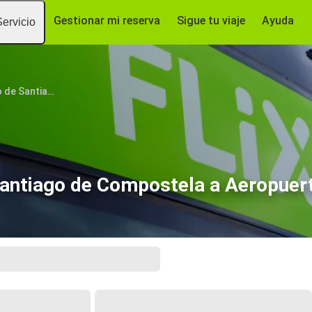
Gestionar mi reserva
Sigue tu viaje
Ayuda
Servicio
Aeropuerto de Santiago de Compostela
antiago de Compostela a Aeropuert