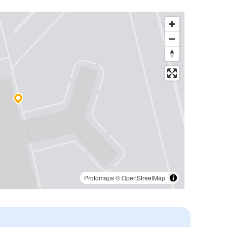
Protomaps
©
OpenStreetMap