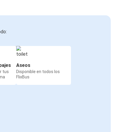
odo:
pajes
Aseos
r tus
Disponible en todos los
rma
FlixBus