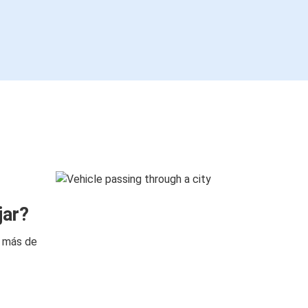
jar?
n más de