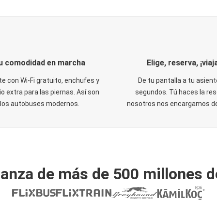
u comodidad en marcha
Elige, reserva, ¡viaja
te con Wi-Fi gratuito, enchufes y
De tu pantalla a tu asient
o extra para las piernas. Así son
segundos. Tú haces la res
los autobuses modernos.
nosotros nos encargamos del
ianza de más de 500 millones d