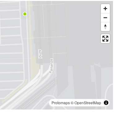
Protomaps
©
OpenStreetMap