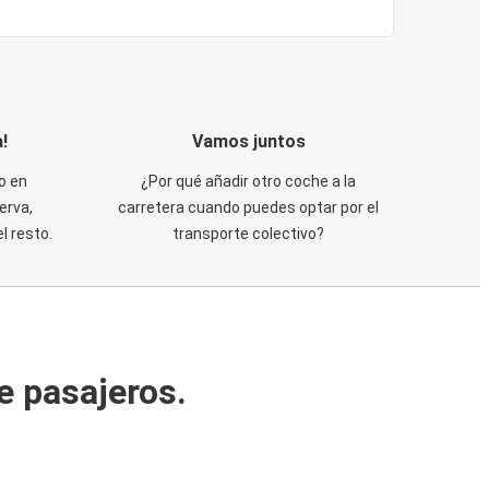
!
Vamos juntos
o en
¿Por qué añadir otro coche a la
erva,
carretera cuando puedes optar por el
 resto.
transporte colectivo?
e pasajeros.