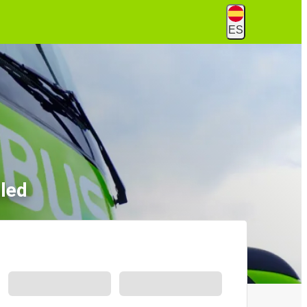
ES
led