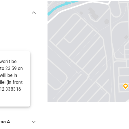
 won't be
to 23:59 on
ill be in
ei (in front
, 12.338316
rma A