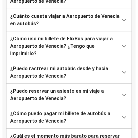
Aeropuerto de Venecia?
Florencia
¿Cuánto cuesta viajar a Aeropuerto de Venecia
Aeropuerto de Venecia
en autobús?
Tai di Cadore
¿Cómo uso mi billete de FlixBus para viajar a
Aeropuerto de Venecia
Aeropuerto de Venecia? ¿Tengo que
Pula
imprimirlo?
Aeropuerto de Venecia
¿Puedo rastrear mi autobús desde y hacia
Longarone
Aeropuerto de Venecia?
Aeropuerto de Venecia
¿Puedo reservar un asiento en mi viaje a
Roma
Aeropuerto de Venecia?
Zagreb
¿Cómo puedo pagar mi billete de autobús a
Aeropuerto de Venecia
Aeropuerto de Venecia?
Aeropuerto de Venecia
¿Cuál es el momento más barato para reservar