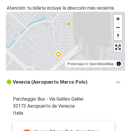
Venecia
Atención: tu billete incluye la dirección más reciente.
Aeropuerto de Venecia
Liubliana
Aeropuerto de Venecia
Aeropuerto de Venecia
Venecia
Protomaps
©
OpenStreetMap
Bolzano
Aeropuerto de Venecia
Venecia (Aeropuerto Marco Polo)
Aeropuerto de Venecia
Cortina d'Ampezzo
Parcheggio Bus - Via Galileo Galilei
30173 Aeropuerto de Venecia
Aeropuerto de Venecia
Italia
Vicenza