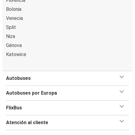
Florencia
Koper
Bolonia
Aeropuerto de Venecia
Venecia
San Candido
Split
Niza
San Candido
Génova
Aeropuerto de Venecia
Katowice
Aeropuerto de Venecia
Treviso
Autobuses
Graz
Aeropuerto de Venecia
Autobuses por Europa
Tai di Cadore
FlixBus
Aeropuerto de Venecia
Atención al cliente
San Vito di Cadore