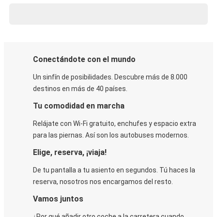
Conectándote con el mundo
Un sinfín de posibilidades. Descubre más de 8.000
destinos en más de 40 países.
Tu comodidad en marcha
Relájate con Wi-Fi gratuito, enchufes y espacio extra
para las piernas. Así son los autobuses modernos.
Elige, reserva, ¡viaja!
De tu pantalla a tu asiento en segundos. Tú haces la
reserva, nosotros nos encargamos del resto.
Vamos juntos
¿Por qué añadir otro coche a la carretera cuando