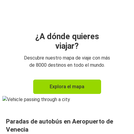
Padua
Aeropuerto de Venecia
Aeropuerto de Venecia
Padua
¿A dónde quieres
viajar?
Vicenza
Aeropuerto de Venecia
Descubre nuestro mapa de viaje con más
de 8000 destinos en todo el mundo.
Aeropuerto de Venecia
Verona
Explora el mapa
Aeropuerto de Venecia
Udine
Aeropuerto de Venecia
Paradas de autobús en Aeropuerto de
Liubliana
Venecia