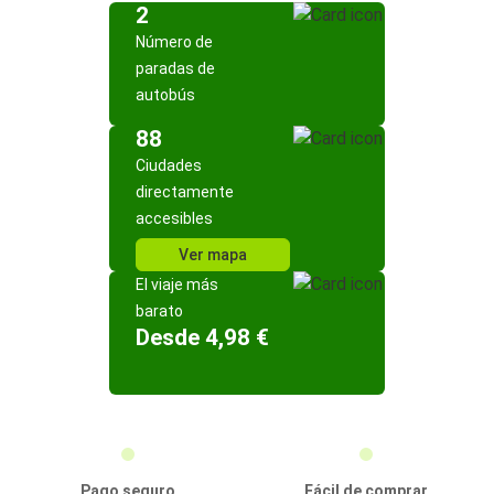
2
Número de
paradas de
autobús
88
Ciudades
directamente
accesibles
Ver mapa
El viaje más
barato
Desde 4,98 €
Pago seguro
Fácil de comprar