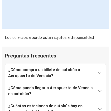
Bolonia
Aeropuerto de Venecia
Klagenfurt
Florencia
Los servicios a bordo están sujetos a disponibilidad
Aeropuerto de Venecia
Aeropuerto de Trieste
Preguntas frecuentes
Aeropuerto de Venecia
¿Cómo compro un billete de autobús a
Klagenfurt
Aeropuerto de Venecia?
Aeropuerto de Venecia
¿Cómo puedo llegar a Aeropuerto de Venecia
Pula
en autobús?
Aeropuerto de Venecia
¿Cuántas estaciones de autobús hay en
Aeropuerto de Venecia