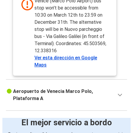
Venice (Marco Polo Airport) bus
Trento
stop won't be accessible from
Aeropuerto de Venecia
10:30 on March 12th to 23:59 on
December 31th. The alternative
Bolonia
stop will be in Nuovo parcheggio
Aeropuerto de Venecia
bus - Via Galileo Galilei (in front of
Terminal). Coordinates: 45.503569,
Cortina d'Ampezzo
12.338316
Aeropuerto de Venecia
Ver esta dirección en Google
Maps
Aeropuerto de Venecia
Trento
Villach
Aeropuerto de Venecia Marco Polo,
Aeropuerto de Venecia
Plataforma A
Milán
Aeropuerto de Venecia
El mejor servicio a bordo