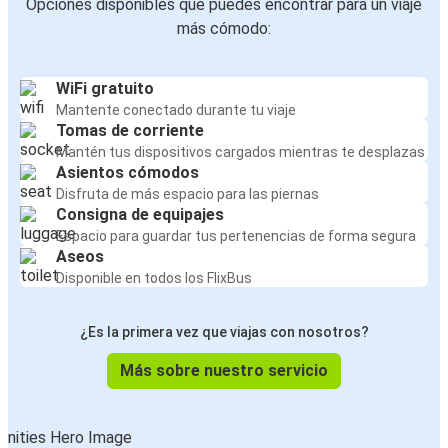
Aeropuerto de Venecia
Opciones disponibles que puedes encontrar para un viaje
Rijeka
más cómodo:
Rijeka
WiFi gratuito
Aeropuerto de Venecia
Mantente conectado durante tu viaje
Tomas de corriente
Aeropuerto de Venecia
Mantén tus dispositivos cargados mientras te desplazas
Bolzano
Asientos cómodos
Disfruta de más espacio para las piernas
Consigna de equipajes
Aeropuerto de Venecia
Espacio para guardar tus pertenencias de forma segura
Villach
Aseos
Disponible en todos los FlixBus
Aeropuerto de Venecia
Aeropuerto de Trieste
¿Es la primera vez que viajas con nosotros?
Aeropuerto de Venecia
Más sobre nuestro servicio
Milán
Aeropuerto de Venecia