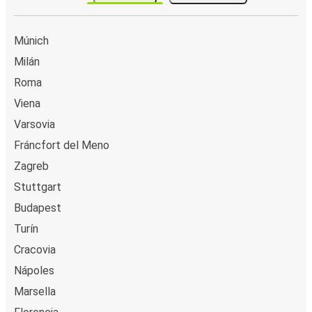
Aeropuerto de Venecia
Múnich
Koper
Aeropuerto de Venecia
Milán
Roma
Maribor
Viena
Aeropuerto de Venecia
Varsovia
Aeropuerto de Venecia
Fráncfort del Meno
Ferrara
Zagreb
Stuttgart
Ferrara
Budapest
Aeropuerto de Venecia
Turín
Treviso
Cracovia
Aeropuerto de Venecia
Nápoles
Marsella
Aeropuerto de Venecia