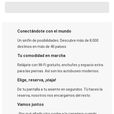
Conectándote con el mundo
Un sinfín de posibilidades. Descubre más de 8.000
destinos en más de 40 países.
Tu comodidad en marcha
Relájate con Wi-Fi gratuito, enchufes y espacio extra
para las piernas. Así son los autobuses modernos.
Elige, reserva, ¡viaja!
De tu pantalla a tu asiento en segundos. Tú haces la
reserva, nosotros nos encargamos del resto.
Vamos juntos
¿Por qué añadir otro coche a la carretera cuando