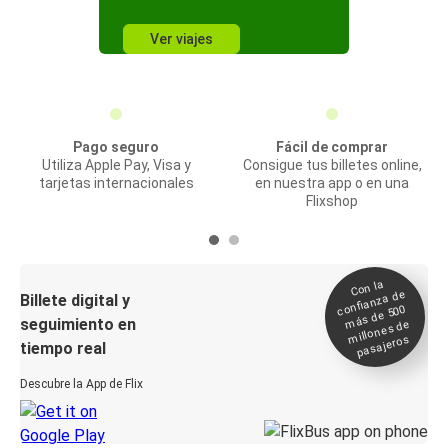
Ver viajes
Pago seguro
Fácil de comprar
Utiliza Apple Pay, Visa y
Consigue tus billetes online,
tarjetas internacionales
en nuestra app o en una
Flixshop
Con la
confianza de
Billete digital y
más de 500
seguimiento en
millones de
pasajeros
tiempo real
Descubre la App de Flix