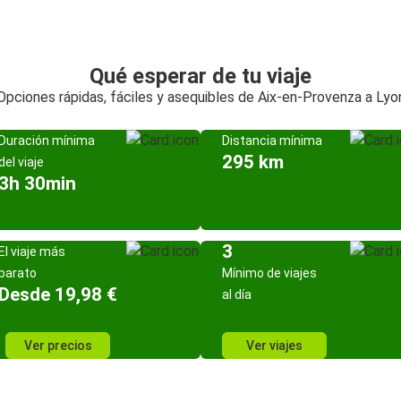
Qué esperar de tu viaje
Opciones rápidas, fáciles y asequibles de Aix-en-Provenza a Lyo
Duración mínima
Distancia mínima
295 km
del viaje
3h 30min
3
El viaje más
barato
Mínimo de viajes
Desde 19,98 €
al día
Ver precios
Ver viajes