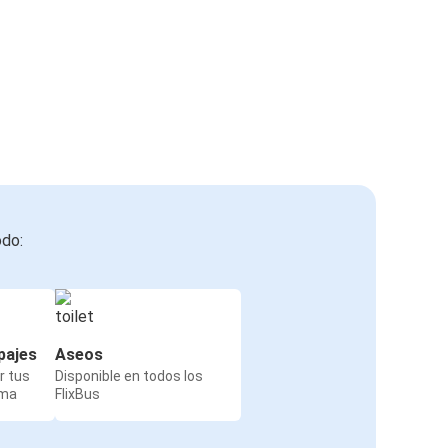
odo:
pajes
Aseos
r tus
Disponible en todos los
rma
FlixBus