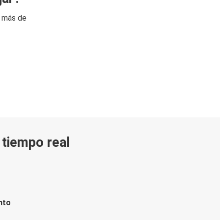
n más de
n tiempo real
nto