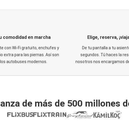
u comodidad en marcha
Elige, reserva, ¡viaja
te con Wi-Fi gratuito, enchufes y
De tu pantalla a tu asient
o extra para las piernas. Así son
segundos. Tú haces la res
los autobuses modernos.
nosotros nos encargamos del
ianza de más de 500 millones d