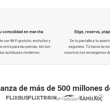
u comodidad en marcha
Elige, reserva, ¡viaja
te con Wi-Fi gratuito, enchufes y
De tu pantalla a tu asient
o extra para las piernas. Así son
segundos. Tú haces la res
los autobuses modernos.
nosotros nos encargamos del
ianza de más de 500 millones d