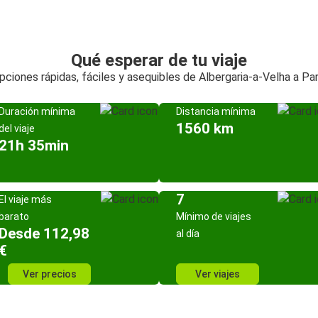
Qué esperar de tu viaje
pciones rápidas, fáciles y asequibles de Albergaria-a-Velha a Par
Duración mínima
Distancia mínima
1560 km
del viaje
21h 35min
7
El viaje más
barato
Mínimo de viajes
Desde 112,98
al día
€
Ver precios
Ver viajes