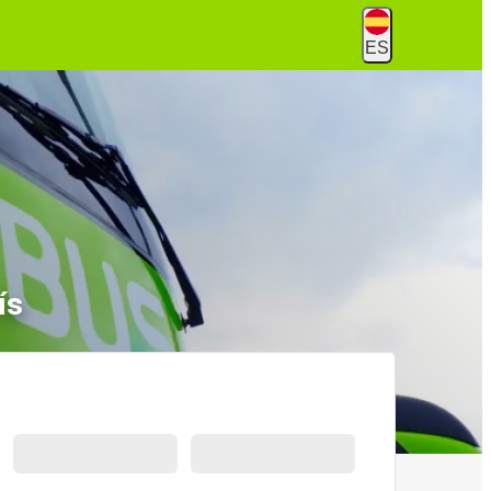
ES
ís