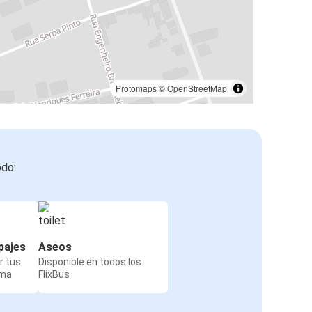
Protomaps
©
OpenStreetMap
odo:
pajes
Aseos
r tus
Disponible en todos los
rma
FlixBus