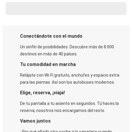
Conectándote con el mundo
Un sinfín de posibilidades. Descubre más de 8.000
destinos en más de 40 países.
Tu comodidad en marcha
Relájate con Wi-Fi gratuito, enchufes y espacio extra
para las piernas. Así son los autobuses modernos.
Elige, reserva, ¡viaja!
De tu pantalla a tu asiento en segundos. Tú haces la
reserva, nosotros nos encargamos del resto.
Vamos juntos
¿Por qué añadir otro coche a la carretera cuando