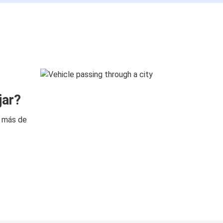
jar?
n más de