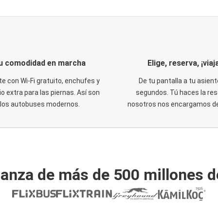
u comodidad en marcha
Elige, reserva, ¡viaja
te con Wi-Fi gratuito, enchufes y
De tu pantalla a tu asient
o extra para las piernas. Así son
segundos. Tú haces la res
los autobuses modernos.
nosotros nos encargamos del
ianza de más de 500 millones d