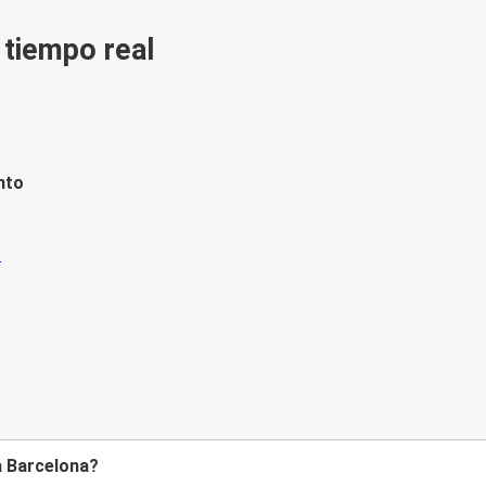
n tiempo real
nto
a Barcelona?