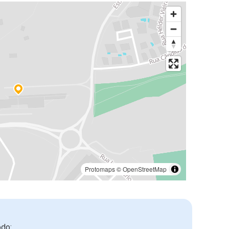
Protomaps
©
OpenStreetMap
odo: