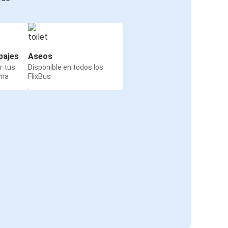
pajes
Aseos
r tus
Disponible en todos los
rma
FlixBus