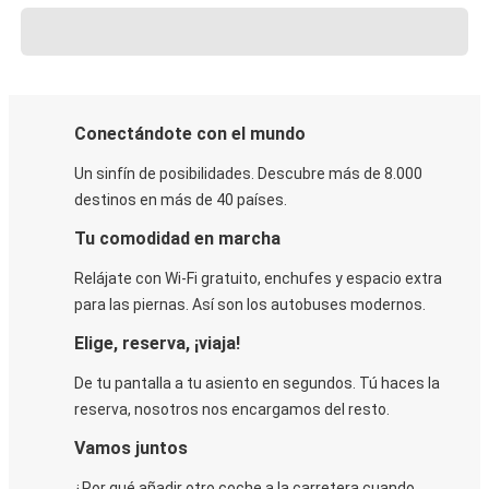
Conectándote con el mundo
Un sinfín de posibilidades. Descubre más de 8.000
destinos en más de 40 países.
Tu comodidad en marcha
Relájate con Wi-Fi gratuito, enchufes y espacio extra
para las piernas. Así son los autobuses modernos.
Elige, reserva, ¡viaja!
De tu pantalla a tu asiento en segundos. Tú haces la
reserva, nosotros nos encargamos del resto.
Vamos juntos
¿Por qué añadir otro coche a la carretera cuando