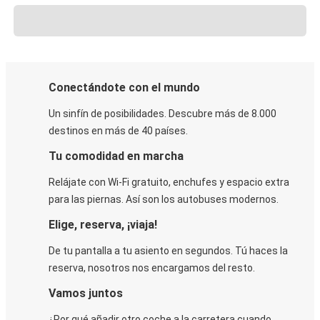
Conectándote con el mundo
Un sinfín de posibilidades. Descubre más de 8.000
destinos en más de 40 países.
Tu comodidad en marcha
Relájate con Wi-Fi gratuito, enchufes y espacio extra
para las piernas. Así son los autobuses modernos.
Elige, reserva, ¡viaja!
De tu pantalla a tu asiento en segundos. Tú haces la
reserva, nosotros nos encargamos del resto.
Vamos juntos
¿Por qué añadir otro coche a la carretera cuando