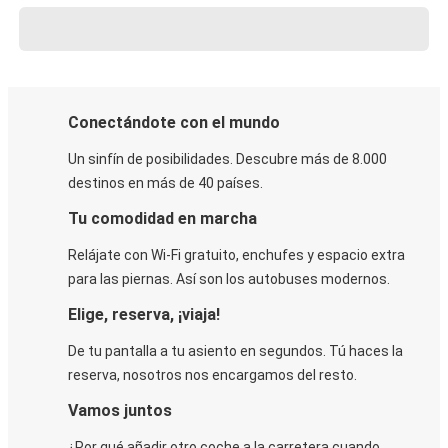
Conectándote con el mundo
Un sinfín de posibilidades. Descubre más de 8.000
destinos en más de 40 países.
Tu comodidad en marcha
Relájate con Wi-Fi gratuito, enchufes y espacio extra
para las piernas. Así son los autobuses modernos.
Elige, reserva, ¡viaja!
De tu pantalla a tu asiento en segundos. Tú haces la
reserva, nosotros nos encargamos del resto.
Vamos juntos
¿Por qué añadir otro coche a la carretera cuando