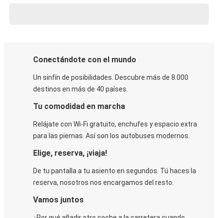
Conectándote con el mundo
Un sinfín de posibilidades. Descubre más de 8.000
destinos en más de 40 países.
Tu comodidad en marcha
Relájate con Wi-Fi gratuito, enchufes y espacio extra
para las piernas. Así son los autobuses modernos.
Elige, reserva, ¡viaja!
De tu pantalla a tu asiento en segundos. Tú haces la
reserva, nosotros nos encargamos del resto.
Vamos juntos
¿Por qué añadir otro coche a la carretera cuando