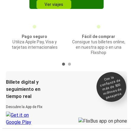
Ver viajes
Pago seguro
Fácil de comprar
Utiliza Apple Pay, Visa y
Consigue tus billetes online,
tarjetas internacionales
en nuestra app o en una
Flixshop
Con la
confianza de
Billete digital y
más de 500
seguimiento en
millones de
pasajeros
tiempo real
Descubre la App de Flix