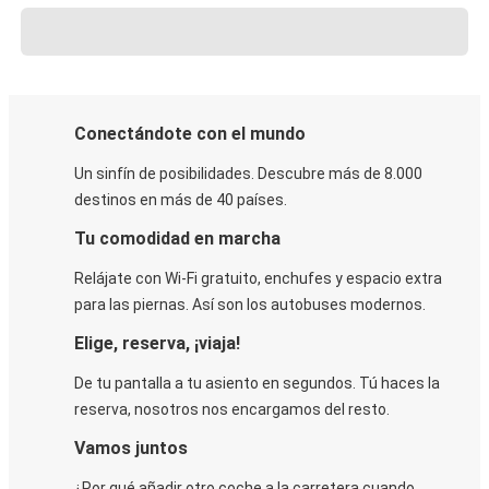
Conectándote con el mundo
Un sinfín de posibilidades. Descubre más de 8.000
destinos en más de 40 países.
Tu comodidad en marcha
Relájate con Wi-Fi gratuito, enchufes y espacio extra
para las piernas. Así son los autobuses modernos.
Elige, reserva, ¡viaja!
De tu pantalla a tu asiento en segundos. Tú haces la
reserva, nosotros nos encargamos del resto.
Vamos juntos
¿Por qué añadir otro coche a la carretera cuando