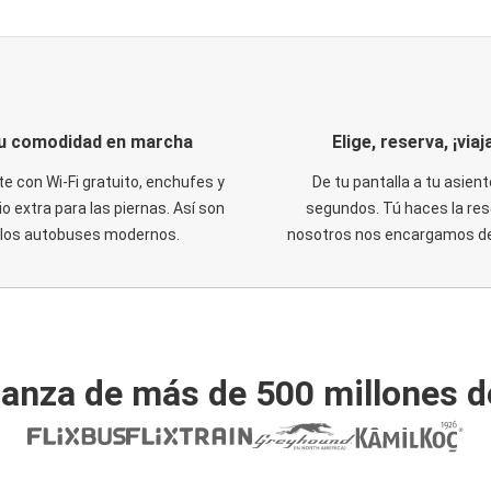
u comodidad en marcha
Elige, reserva, ¡viaja
te con Wi-Fi gratuito, enchufes y
De tu pantalla a tu asient
o extra para las piernas. Así son
segundos. Tú haces la res
los autobuses modernos.
nosotros nos encargamos del
ianza de más de 500 millones d