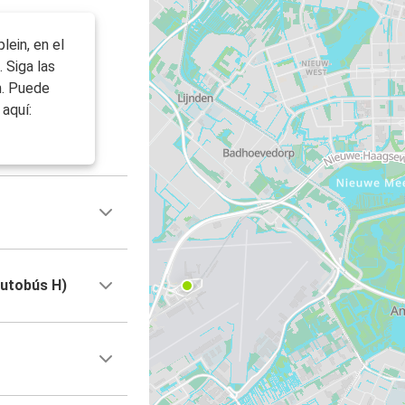
lein, en el
. Siga las
n. Puede
aquí:
autobús H)