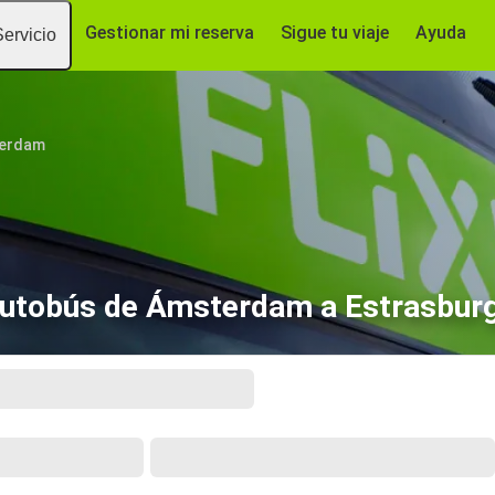
Gestionar mi reserva
Sigue tu viaje
Ayuda
Servicio
erdam
utobús de Ámsterdam a Estrasbur