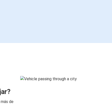
jar?
n más de