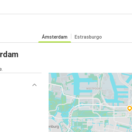
Ámsterdam
Estrasburgo
erdam
e.