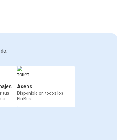
odo:
pajes
Aseos
r tus
Disponible en todos los
rma
FlixBus