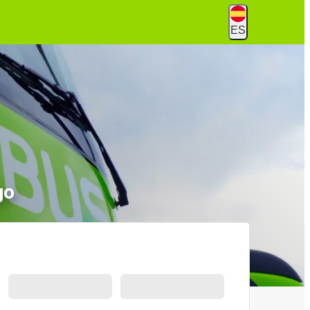
ES
go