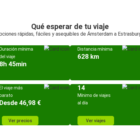
Qué esperar de tu viaje
pciones rápidas, fáciles y asequibles de Ámsterdam a Estrasbur
Duración mínima
Distancia mínima
628 km
del viaje
8h 45min
14
El viaje más
barato
Mínimo de viajes
Desde 46,98 €
al día
Ver precios
Ver viajes