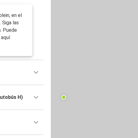
lein, en el
. Siga las
n. Puede
aquí:
autobús H)