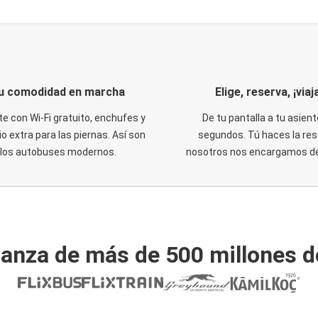
u comodidad en marcha
Elige, reserva, ¡viaja
te con Wi-Fi gratuito, enchufes y
De tu pantalla a tu asient
o extra para las piernas. Así son
segundos. Tú haces la res
los autobuses modernos.
nosotros nos encargamos del
ianza de más de 500 millones d