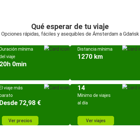
Qué esperar de tu viaje
Opciones rápidas, fáciles y asequibles de Ámsterdam a Gdańsk
Duración mínima
Distancia mínima
1270 km
del viaje
20h 0min
14
El viaje más
barato
Mínimo de viajes
Desde 72,98 €
al día
Ver precios
Ver viajes