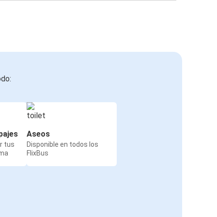
odo:
pajes
Aseos
r tus
Disponible en todos los
rma
FlixBus