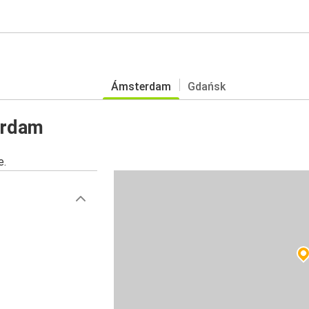
Ámsterdam
Gdańsk
erdam
e.