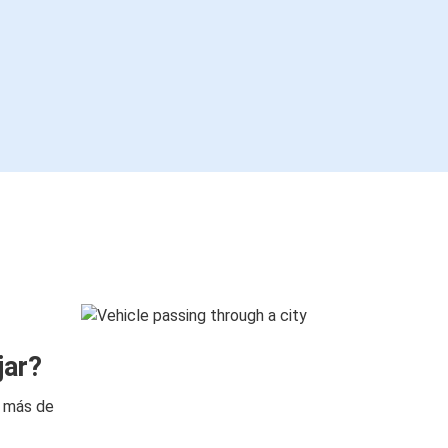
jar?
n más de