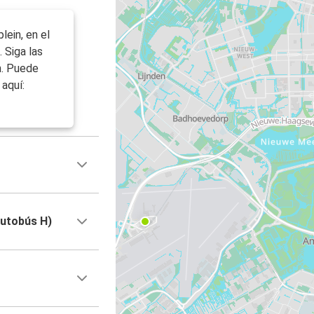
lein, en el
. Siga las
n. Puede
aquí:
autobús H)