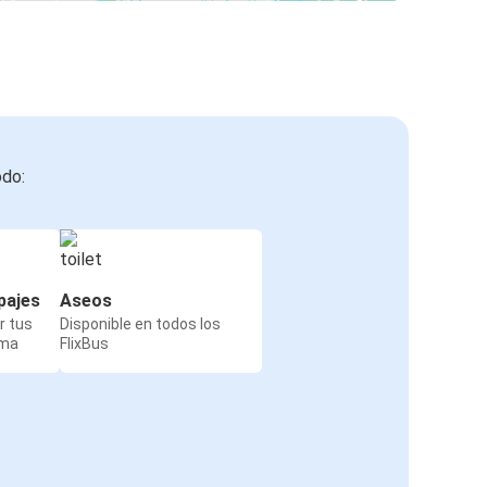
odo:
pajes
Aseos
r tus
Disponible en todos los
rma
FlixBus