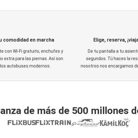
u comodidad en marcha
Elige, reserva, ¡viaja
te con Wi-Fi gratuito, enchufes y
De tu pantalla a tu asient
o extra para las piernas. Así son
segundos. Tú haces la res
los autobuses modernos.
nosotros nos encargamos del
ianza de más de 500 millones d