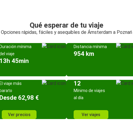
Qué esperar de tu viaje
Opciones rápidas, fáciles y asequibles de Ámsterdam a Poznań
Duración mínima
Distancia mínima
954 km
del viaje
13h 45min
12
El viaje más
barato
Mínimo de viajes
Desde 62,98 €
al día
Ver precios
Ver viajes