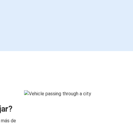
jar?
n más de