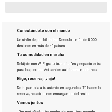
Conectándote con el mundo
Un sinfín de posibilidades. Descubre más de 8.000
destinos en más de 40 países.
Tu comodidad en marcha
Relájate con Wi-Fi gratuito, enchufes y espacio extra
para las piernas. Así son los autobuses modernos.
Elige, reserva, ¡viaja!
De tu pantalla a tu asiento en segundos. Tú haces la
reserva, nosotros nos encargamos del resto.
Vamos juntos
¿Por qué añadir otro coche a la carretera cuando