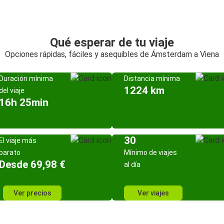
Qué esperar de tu viaje
Opciones rápidas, fáciles y asequibles de Ámsterdam a Viena
Duración mínima
Distancia mínima
1224 km
del viaje
16h 25min
30
El viaje más
barato
Mínimo de viajes
Desde 69,98 €
al día
Ver precios
Ver viajes