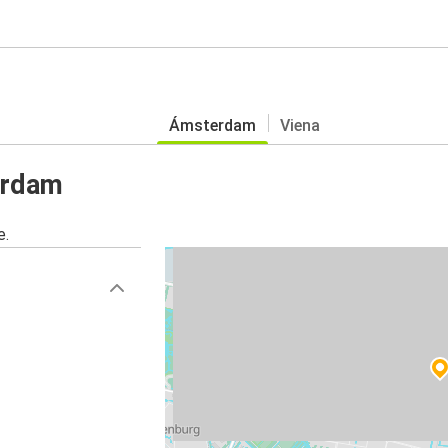
Ámsterdam
Viena
erdam
e.