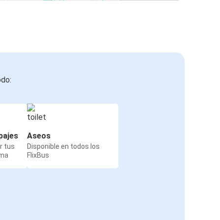
odo:
pajes
Aseos
r tus
Disponible en todos los
rma
FlixBus