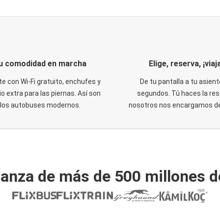
u comodidad en marcha
Elige, reserva, ¡viaja
te con Wi-Fi gratuito, enchufes y
De tu pantalla a tu asient
o extra para las piernas. Así son
segundos. Tú haces la res
los autobuses modernos.
nosotros nos encargamos del
ianza de más de 500 millones d