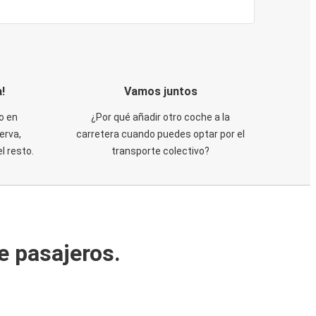
!
Vamos juntos
o en
¿Por qué añadir otro coche a la
erva,
carretera cuando puedes optar por el
 resto.
transporte colectivo?
e pasajeros.