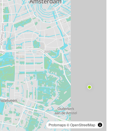
Protomaps
©
OpenStreetMap