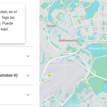
lein, en el
. Siga las
n. Puede
aquí:
autobús H)