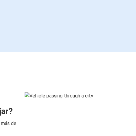
jar?
n más de