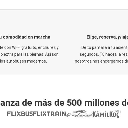
u comodidad en marcha
Elige, reserva, ¡viaja
te con Wi-Fi gratuito, enchufes y
De tu pantalla a tu asient
o extra para las piernas. Así son
segundos. Tú haces la res
los autobuses modernos.
nosotros nos encargamos del
ianza de más de 500 millones d