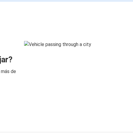
jar?
n más de