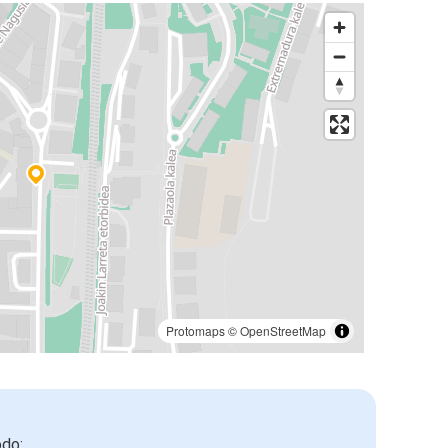
Protomaps
©
OpenStreetMap
odo: