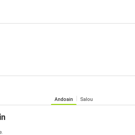
Andoain
Salou
in
e.