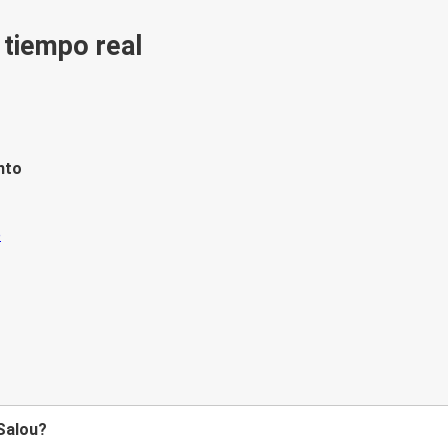
n tiempo real
nto
 Salou?