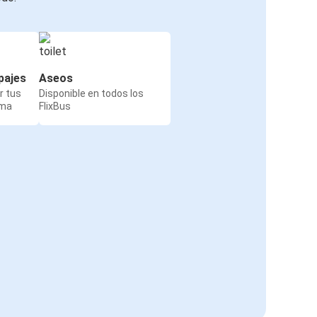
pajes
Aseos
r tus
Disponible en todos los
rma
FlixBus