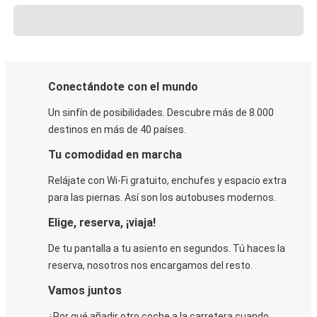
Conectándote con el mundo
Un sinfín de posibilidades. Descubre más de 8.000
destinos en más de 40 países.
Tu comodidad en marcha
Relájate con Wi-Fi gratuito, enchufes y espacio extra
para las piernas. Así son los autobuses modernos.
Elige, reserva, ¡viaja!
De tu pantalla a tu asiento en segundos. Tú haces la
reserva, nosotros nos encargamos del resto.
Vamos juntos
¿Por qué añadir otro coche a la carretera cuando