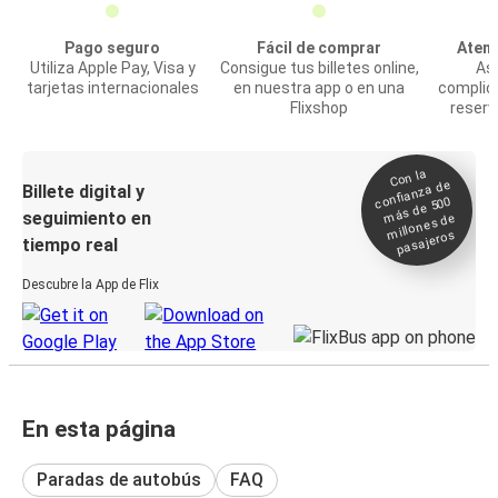
Pago seguro
Fácil de comprar
Atenc
Utiliza Apple Pay, Visa y
Consigue tus billetes online,
Asi
tarjetas internacionales
en nuestra app o en una
complic
Flixshop
reserv
Con la
confianza de
Billete digital y
más de 500
seguimiento en
millones de
pasajeros
tiempo real
Descubre la App de Flix
En esta página
Paradas de autobús
FAQ