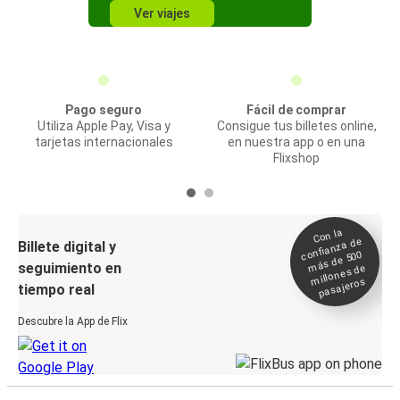
Ver viajes
Pago seguro
Fácil de comprar
Utiliza Apple Pay, Visa y
Consigue tus billetes online,
tarjetas internacionales
en nuestra app o en una
Flixshop
Con la
confianza de
Billete digital y
más de 500
seguimiento en
millones de
pasajeros
tiempo real
Descubre la App de Flix