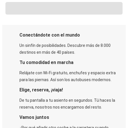
Conectándote con el mundo
Un sinfín de posibilidades. Descubre más de 8.000
destinos en más de 40 países.
Tu comodidad en marcha
Relájate con Wi-Fi gratuito, enchufes y espacio extra
para las piernas. Así son los autobuses modernos.
Elige, reserva, ¡viaja!
De tu pantalla a tu asiento en segundos. Tú haces la
reserva, nosotros nos encargamos del resto.
Vamos juntos
¿Por qué añadir otro coche a la carretera cuando