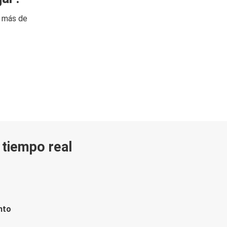
n más de
n tiempo real
nto