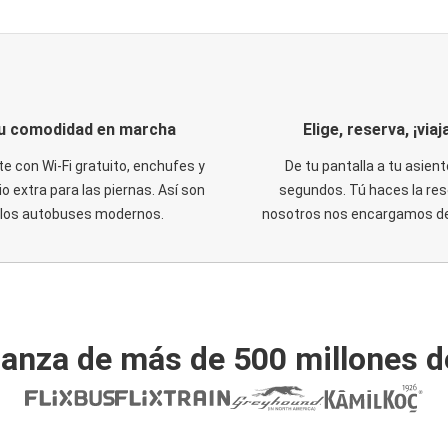
u comodidad en marcha
Elige, reserva, ¡viaja
te con Wi-Fi gratuito, enchufes y
De tu pantalla a tu asient
o extra para las piernas. Así son
segundos. Tú haces la res
los autobuses modernos.
nosotros nos encargamos del
ianza de más de 500 millones d