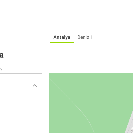
Antalya
Denizli
a
e.