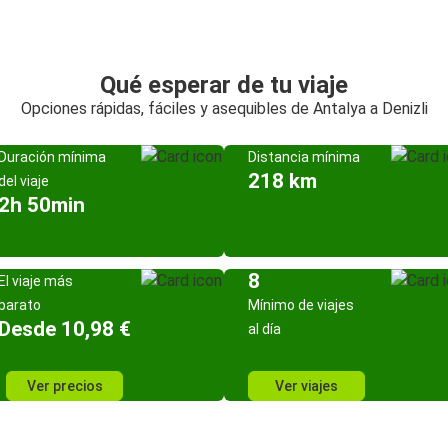
Qué esperar de tu viaje
Opciones rápidas, fáciles y asequibles de Antalya a Denizli
Duración mínima
Distancia mínima
218 km
del viaje
2h 50min
8
El viaje más
barato
Mínimo de viajes
Desde 10,98 €
al día
Ver precios
Ver viajes