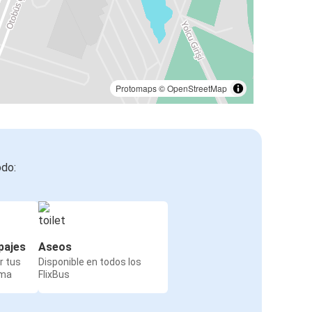
Protomaps
©
OpenStreetMap
odo:
pajes
Aseos
r tus
Disponible en todos los
rma
FlixBus