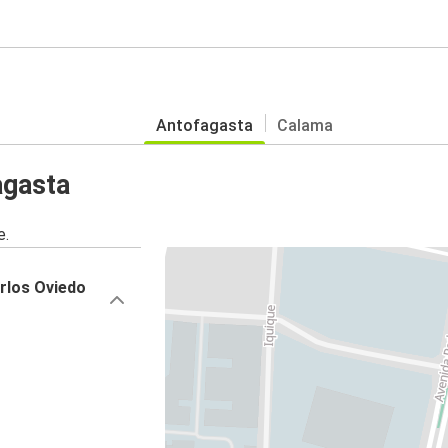
Antofagasta
Calama
agasta
e.
rlos Oviedo