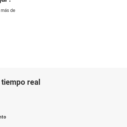
n más de
n tiempo real
nto