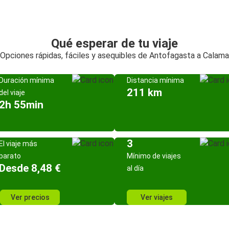
Qué esperar de tu viaje
Opciones rápidas, fáciles y asequibles de Antofagasta a Calama
Duración mínima
Distancia mínima
211 km
del viaje
2h 55min
3
El viaje más
barato
Mínimo de viajes
Desde 8,48 €
al día
Ver precios
Ver viajes