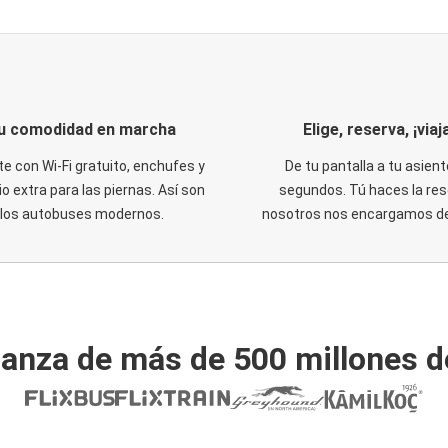
u comodidad en marcha
Elige, reserva, ¡viaja
te con Wi-Fi gratuito, enchufes y
De tu pantalla a tu asient
o extra para las piernas. Así son
segundos. Tú haces la res
los autobuses modernos.
nosotros nos encargamos del
ianza de más de 500 millones d