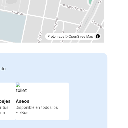
Protomaps
©
OpenStreetMap
odo:
pajes
Aseos
r tus
Disponible en todos los
rma
FlixBus