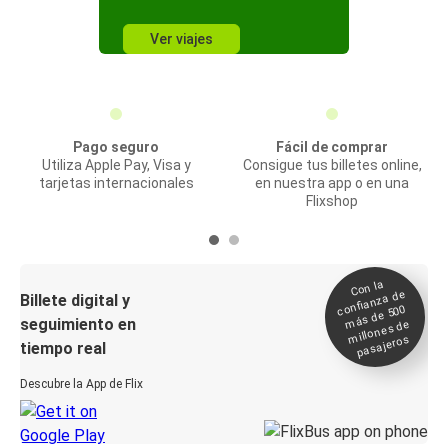
Ver viajes
Pago seguro
Fácil de comprar
Utiliza Apple Pay, Visa y
Consigue tus billetes online,
tarjetas internacionales
en nuestra app o en una
Flixshop
Con la
confianza de
Billete digital y
más de 500
seguimiento en
millones de
pasajeros
tiempo real
Descubre la App de Flix