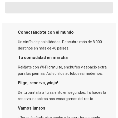
Conectándote con el mundo
Un sinfín de posibilidades. Descubre más de 8.000
destinos en más de 40 países.
Tu comodidad en marcha
Relájate con Wi-Fi gratuito, enchufes y espacio extra
para las piernas. Así son los autobuses modernos.
Elige, reserva, ¡viaja!
De tu pantalla a tu asiento en segundos. Tú haces la
reserva, nosotros nos encargamos del resto.
Vamos juntos
¿Por qué añadir otro coche a la carretera cuando