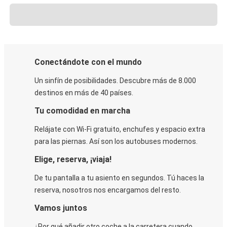
Conectándote con el mundo
Un sinfín de posibilidades. Descubre más de 8.000
destinos en más de 40 países.
Tu comodidad en marcha
Relájate con Wi-Fi gratuito, enchufes y espacio extra
para las piernas. Así son los autobuses modernos.
Elige, reserva, ¡viaja!
De tu pantalla a tu asiento en segundos. Tú haces la
reserva, nosotros nos encargamos del resto.
Vamos juntos
¿Por qué añadir otro coche a la carretera cuando