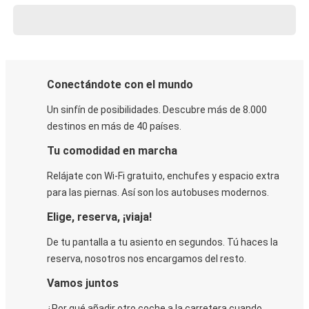
Conectándote con el mundo
Un sinfín de posibilidades. Descubre más de 8.000
destinos en más de 40 países.
Tu comodidad en marcha
Relájate con Wi-Fi gratuito, enchufes y espacio extra
para las piernas. Así son los autobuses modernos.
Elige, reserva, ¡viaja!
De tu pantalla a tu asiento en segundos. Tú haces la
reserva, nosotros nos encargamos del resto.
Vamos juntos
¿Por qué añadir otro coche a la carretera cuando