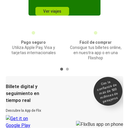
Ver viajes
Pago seguro
Fácil de comprar
Utiliza Apple Pay, Visa y
Consigue tus billetes online,
tarjetas internacionales
en nuestra app o en una
Flixshop
Con la
confianza de
Billete digital y
más de 500
seguimiento en
millones de
pasajeros
tiempo real
Descubre la App de Flix