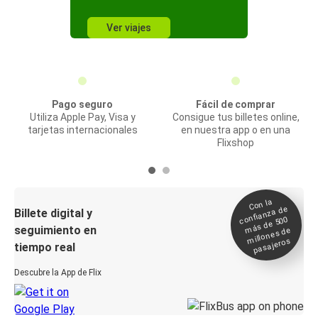
Ver viajes
Pago seguro
Fácil de comprar
Utiliza Apple Pay, Visa y
Consigue tus billetes online,
tarjetas internacionales
en nuestra app o en una
Flixshop
Con la
confianza de
Billete digital y
más de 500
seguimiento en
millones de
pasajeros
tiempo real
Descubre la App de Flix