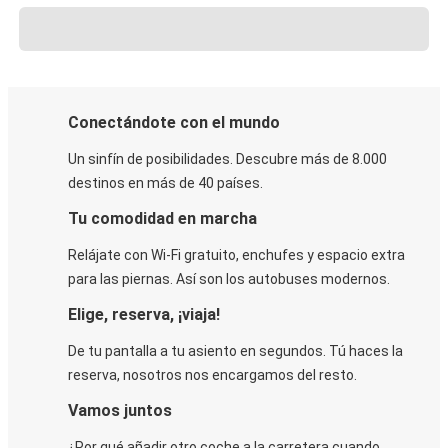
Conectándote con el mundo
Un sinfín de posibilidades. Descubre más de 8.000
destinos en más de 40 países.
Tu comodidad en marcha
Relájate con Wi-Fi gratuito, enchufes y espacio extra
para las piernas. Así son los autobuses modernos.
Elige, reserva, ¡viaja!
De tu pantalla a tu asiento en segundos. Tú haces la
reserva, nosotros nos encargamos del resto.
Vamos juntos
¿Por qué añadir otro coche a la carretera cuando