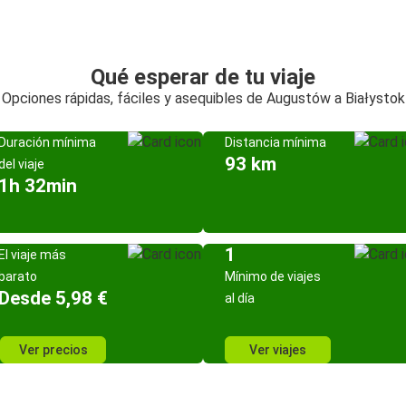
Qué esperar de tu viaje
Opciones rápidas, fáciles y asequibles de Augustów a Białystok
Duración mínima
Distancia mínima
93 km
del viaje
1h 32min
1
El viaje más
barato
Mínimo de viajes
Desde 5,98 €
al día
Ver precios
Ver viajes