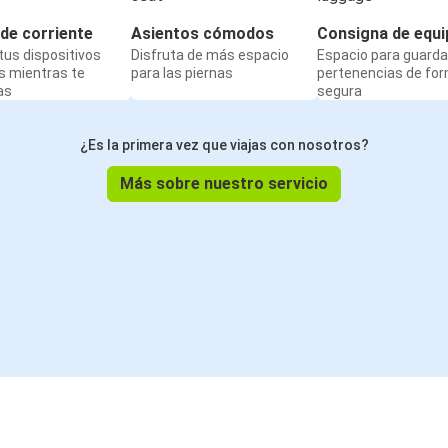
de corriente
Asientos cómodos
Consigna de equi
us dispositivos
Disfruta de más espacio
Espacio para guarda
s mientras te
para las piernas
pertenencias de fo
as
segura
¿Es la primera vez que viajas con nosotros?
Más sobre nuestro servicio