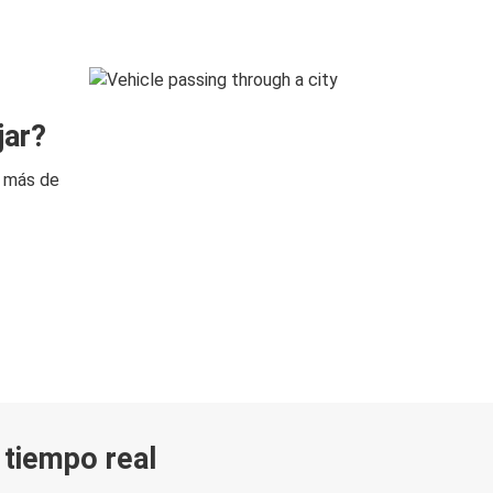
jar?
n más de
n tiempo real