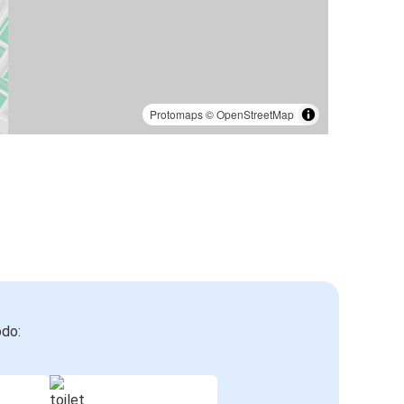
Protomaps
©
OpenStreetMap
odo: