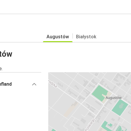
Augustów
Białystok
stów
e.
ufland