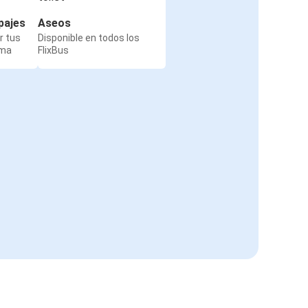
pajes
Aseos
r tus
Disponible en todos los
rma
FlixBus