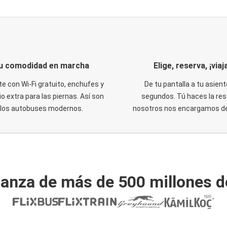
u comodidad en marcha
Elige, reserva, ¡viaja
te con Wi-Fi gratuito, enchufes y
De tu pantalla a tu asient
o extra para las piernas. Así son
segundos. Tú haces la res
los autobuses modernos.
nosotros nos encargamos del
ianza de más de 500 millones d