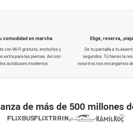
u comodidad en marcha
Elige, reserva, ¡viaja
te con Wi-Fi gratuito, enchufes y
De tu pantalla a tu asient
o extra para las piernas. Así son
segundos. Tú haces la res
los autobuses modernos.
nosotros nos encargamos del
ianza de más de 500 millones d