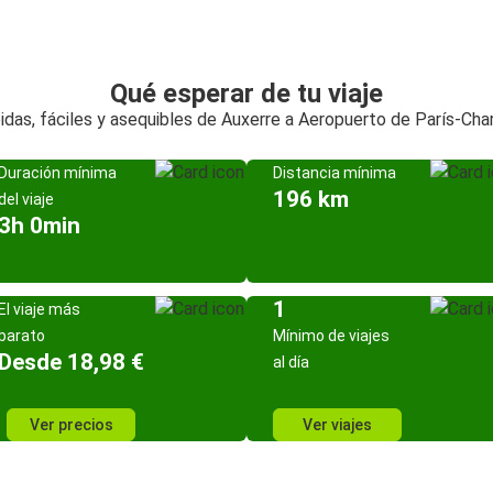
Qué esperar de tu viaje
idas, fáciles y asequibles de Auxerre a Aeropuerto de París-Char
Duración mínima
Distancia mínima
196 km
del viaje
3h 0min
1
El viaje más
barato
Mínimo de viajes
Desde 18,98 €
al día
Ver precios
Ver viajes