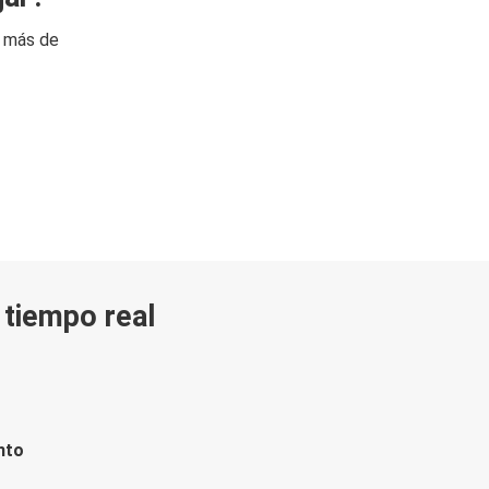
n más de
n tiempo real
nto