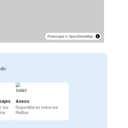
Protomaps
©
OpenStreetMap
odo:
pajes
Aseos
r tus
Disponible en todos los
rma
FlixBus