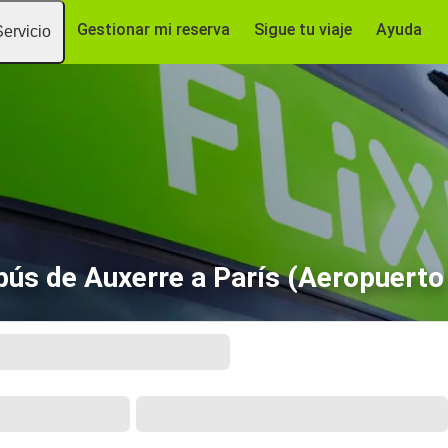
Gestionar mi reserva
Sigue tu viaje
Ayuda
Servicio
ús de Auxerre a París (Aeropuert