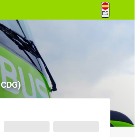
ES
o CDG)