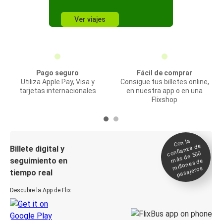
Ver viajes
Pago seguro
Fácil de comprar
Utiliza Apple Pay, Visa y
Consigue tus billetes online,
tarjetas internacionales
en nuestra app o en una
Flixshop
Con la
confianza de
Billete digital y
más de 500
seguimiento en
millones de
pasajeros
tiempo real
Descubre la App de Flix