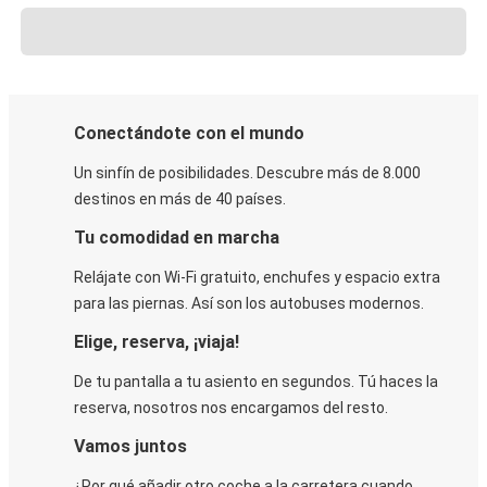
Conectándote con el mundo
Un sinfín de posibilidades. Descubre más de 8.000
destinos en más de 40 países.
Tu comodidad en marcha
Relájate con Wi-Fi gratuito, enchufes y espacio extra
para las piernas. Así son los autobuses modernos.
Elige, reserva, ¡viaja!
De tu pantalla a tu asiento en segundos. Tú haces la
reserva, nosotros nos encargamos del resto.
Vamos juntos
¿Por qué añadir otro coche a la carretera cuando