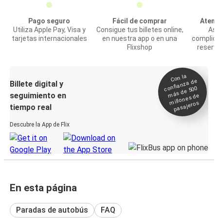
Pago seguro
Fácil de comprar
Atenc
Utiliza Apple Pay, Visa y
Consigue tus billetes online,
Asi
tarjetas internacionales
en nuestra app o en una
complic
Flixshop
reserv
Con la
confianza de
Billete digital y
más de 500
seguimiento en
millones de
pasajeros
tiempo real
Descubre la App de Flix
En esta página
Paradas de autobús
FAQ