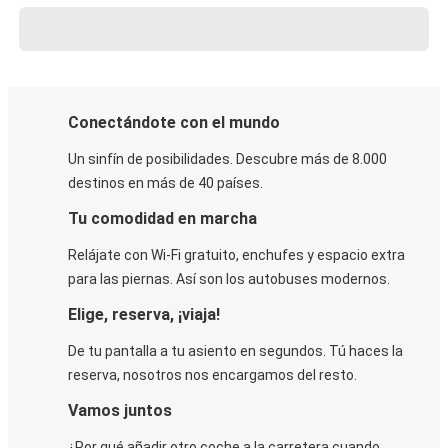
Conectándote con el mundo
Un sinfín de posibilidades. Descubre más de 8.000
destinos en más de 40 países.
Tu comodidad en marcha
Relájate con Wi-Fi gratuito, enchufes y espacio extra
para las piernas. Así son los autobuses modernos.
Elige, reserva, ¡viaja!
De tu pantalla a tu asiento en segundos. Tú haces la
reserva, nosotros nos encargamos del resto.
Vamos juntos
¿Por qué añadir otro coche a la carretera cuando