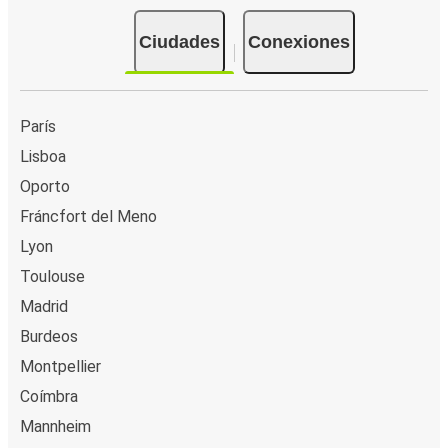
Salamanca
Ciudades
Conexiones
Aveiro
Aeropuerto de Madrid Barajas
París
Aveiro
Lisboa
Oporto
Albufeira
Aveiro
Fráncfort del Meno
Lyon
Aveiro
Toulouse
Lagos
Madrid
Lyon
Burdeos
Aveiro
Montpellier
Coímbra
Aveiro
Mannheim
Vila Real