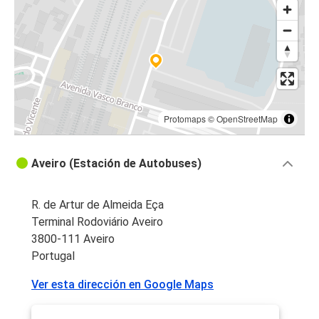
Aveiro
Aveiro
Braga
Aveiro
Lisboa (Aeropuerto)
Protomaps
©
OpenStreetMap
Leiria
Aveiro (Estación de Autobuses)
Aveiro
Aveiro
R. de Artur de Almeida Eça
Madrid
Terminal Rodoviário Aveiro
3800-111 Aveiro
Madrid
Portugal
Aveiro
Ver esta dirección en Google Maps
Aveiro