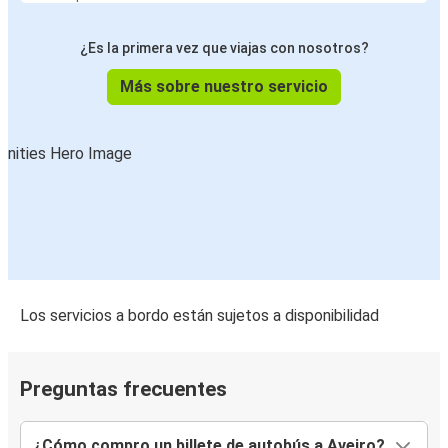
Figueira da Foz
¿Es la primera vez que viajas con nosotros?
Fatima
Aveiro
Más sobre nuestro servicio
Aveiro
Portimao
Figueira da Foz
Aveiro
Nazare
Aveiro
Los servicios a bordo están sujetos a disponibilidad
Aveiro
Vigo
Preguntas frecuentes
Aveiro
Nazare
¿Cómo compro un billete de autobús a Aveiro?