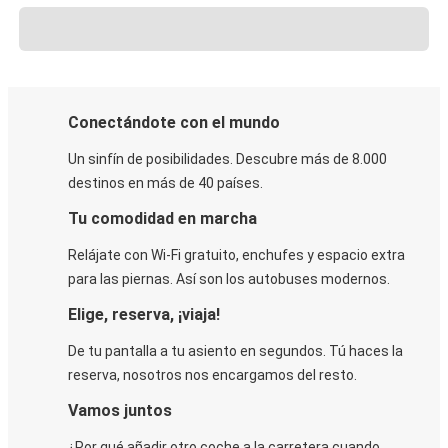
Conectándote con el mundo
Un sinfín de posibilidades. Descubre más de 8.000
destinos en más de 40 países.
Tu comodidad en marcha
Relájate con Wi-Fi gratuito, enchufes y espacio extra
para las piernas. Así son los autobuses modernos.
Elige, reserva, ¡viaja!
De tu pantalla a tu asiento en segundos. Tú haces la
reserva, nosotros nos encargamos del resto.
Vamos juntos
¿Por qué añadir otro coche a la carretera cuando