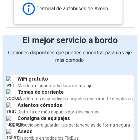
Leiria
Terminal de autobuses de Aveiro
Guimarães
Aveiro
El mejor servicio a bordo
Lisboa (Aeropuerto)
Aveiro
Opciones disponibles que puedes encontrar para un viaje
más cómodo:
Aveiro
Fatima
WiFi gratuito
Mantente conectado durante tu viaje
Aveiro
Tomas de corriente
Guimarães
Mantén tus dispositivos cargados mientras te desplazas
Asientos cómodos
Torres Vedras
Disfruta de más espacio para las piernas
Aveiro
Consigna de equipajes
Espacio para guardar tus pertenencias de forma segura
Aseos
Aveiro
Disponible en todos los FlixBus