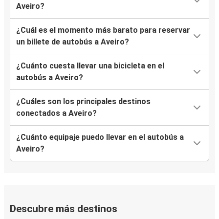
Aveiro?
Aveiro
¿Cuál es el momento más barato para reservar
Aeropuerto de Madrid Barajas
un billete de autobús a Aveiro?
Aveiro
¿Cuánto cuesta llevar una bicicleta en el
Guarda
autobús a Aveiro?
París
¿Cuáles son los principales destinos
Aveiro
conectados a Aveiro?
Aveiro
¿Cuánto equipaje puedo llevar en el autobús a
Évora
Aveiro?
Aveiro
Albufeira
Aveiro
Descubre más destinos
Salamanca