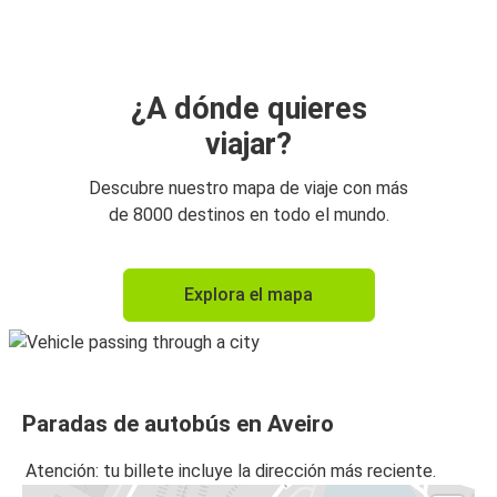
Aveiro
Viseu
Aveiro
¿A dónde quieres
viajar?
Aveiro
Oporto (Aeropuerto)
Descubre nuestro mapa de viaje con más
de 8000 destinos en todo el mundo.
Aveiro
Viseu
Explora el mapa
Aveiro
Coímbra
Coímbra
Paradas de autobús en Aveiro
Aveiro
Atención: tu billete incluye la dirección más reciente.
Braga