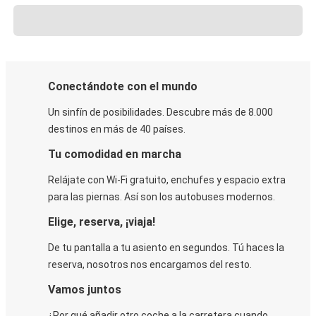
Conectándote con el mundo
Un sinfín de posibilidades. Descubre más de 8.000
destinos en más de 40 países.
Tu comodidad en marcha
Relájate con Wi-Fi gratuito, enchufes y espacio extra
para las piernas. Así son los autobuses modernos.
Elige, reserva, ¡viaja!
De tu pantalla a tu asiento en segundos. Tú haces la
reserva, nosotros nos encargamos del resto.
Vamos juntos
¿Por qué añadir otro coche a la carretera cuando