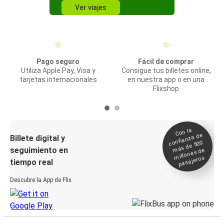
Ver viajes
Pago seguro
Fácil de comprar
Utiliza Apple Pay, Visa y
Consigue tus billetes online,
tarjetas internacionales
en nuestra app o en una
Flixshop
Con la
confianza de
Billete digital y
más de 500
seguimiento en
millones de
pasajeros
tiempo real
Descubre la App de Flix