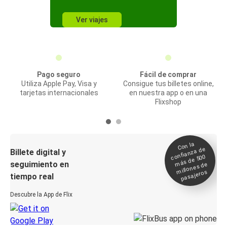
Ver viajes
Pago seguro
Fácil de comprar
Utiliza Apple Pay, Visa y
Consigue tus billetes online,
tarjetas internacionales
en nuestra app o en una
Flixshop
Con la
confianza de
Billete digital y
más de 500
seguimiento en
millones de
pasajeros
tiempo real
Descubre la App de Flix