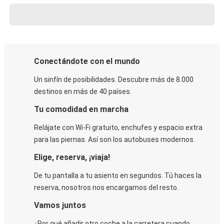
Conectándote con el mundo
Un sinfín de posibilidades. Descubre más de 8.000
destinos en más de 40 países.
Tu comodidad en marcha
Relájate con Wi-Fi gratuito, enchufes y espacio extra
para las piernas. Así son los autobuses modernos.
Elige, reserva, ¡viaja!
De tu pantalla a tu asiento en segundos. Tú haces la
reserva, nosotros nos encargamos del resto.
Vamos juntos
¿Por qué añadir otro coche a la carretera cuando