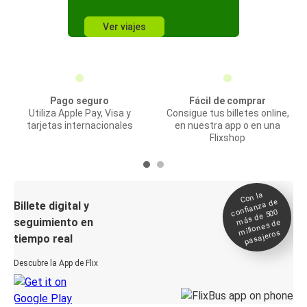
Ver viajes
Pago seguro
Fácil de comprar
Utiliza Apple Pay, Visa y
Consigue tus billetes online,
tarjetas internacionales
en nuestra app o en una
Flixshop
Con la
confianza de
Billete digital y
más de 500
seguimiento en
millones de
pasajeros
tiempo real
Descubre la App de Flix