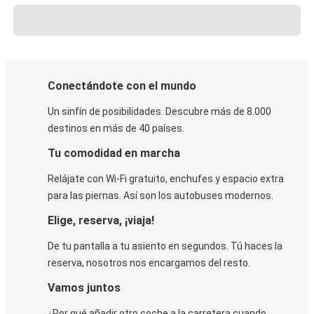
Conectándote con el mundo
Un sinfín de posibilidades. Descubre más de 8.000
destinos en más de 40 países.
Tu comodidad en marcha
Relájate con Wi-Fi gratuito, enchufes y espacio extra
para las piernas. Así son los autobuses modernos.
Elige, reserva, ¡viaja!
De tu pantalla a tu asiento en segundos. Tú haces la
reserva, nosotros nos encargamos del resto.
Vamos juntos
¿Por qué añadir otro coche a la carretera cuando