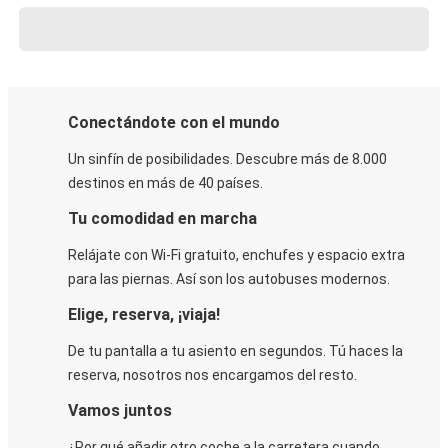
Conectándote con el mundo
Un sinfín de posibilidades. Descubre más de 8.000
destinos en más de 40 países.
Tu comodidad en marcha
Relájate con Wi-Fi gratuito, enchufes y espacio extra
para las piernas. Así son los autobuses modernos.
Elige, reserva, ¡viaja!
De tu pantalla a tu asiento en segundos. Tú haces la
reserva, nosotros nos encargamos del resto.
Vamos juntos
¿Por qué añadir otro coche a la carretera cuando