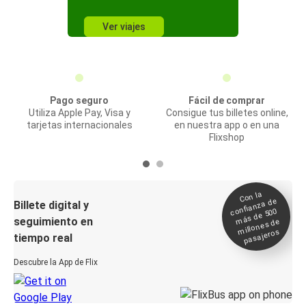
Ver viajes
Pago seguro
Fácil de comprar
Utiliza Apple Pay, Visa y
Consigue tus billetes online,
tarjetas internacionales
en nuestra app o en una
Flixshop
Con la
confianza de
Billete digital y
más de 500
seguimiento en
millones de
pasajeros
tiempo real
Descubre la App de Flix