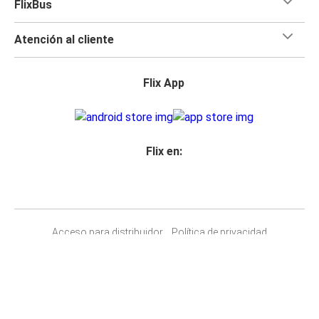
FlixBus
Atención al cliente
Flix App
Flix en:
Acceso para distribuidor
Política de privacidad
Derechos pasajeros
Aviso legal
Accesibilidad
Cambiar la configuración de las cookies
© 2026 Flix SE