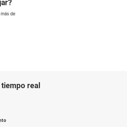
jar?
n más de
n tiempo real
nto