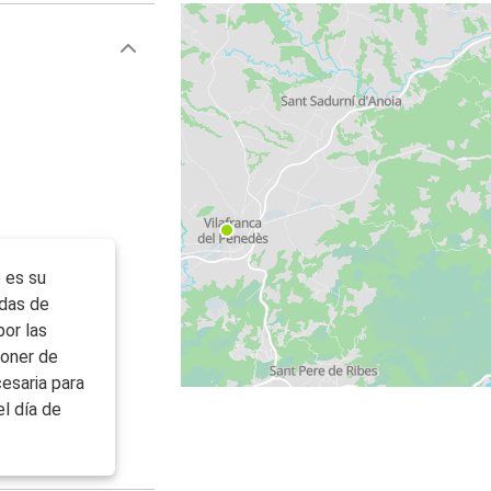
 es su
idas de
por las
poner de
esaria para
el día de