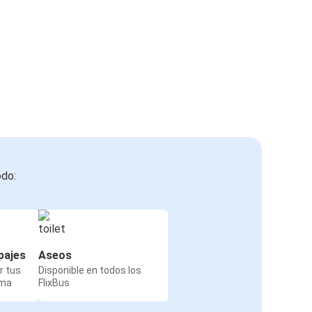
odo:
pajes
Aseos
r tus
Disponible en todos los
rma
FlixBus