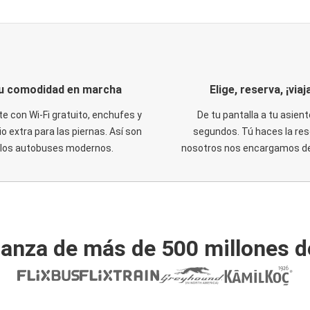
u comodidad en marcha
Elige, reserva, ¡viaja
te con Wi-Fi gratuito, enchufes y
De tu pantalla a tu asient
o extra para las piernas. Así son
segundos. Tú haces la res
los autobuses modernos.
nosotros nos encargamos del
ianza de más de 500 millones d