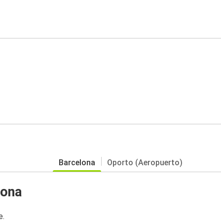
Barcelona
Oporto (Aeropuerto)
lona
e.