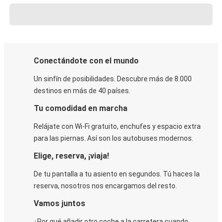
Conectándote con el mundo
Un sinfín de posibilidades. Descubre más de 8.000
destinos en más de 40 países.
Tu comodidad en marcha
Relájate con Wi-Fi gratuito, enchufes y espacio extra
para las piernas. Así son los autobuses modernos.
Elige, reserva, ¡viaja!
De tu pantalla a tu asiento en segundos. Tú haces la
reserva, nosotros nos encargamos del resto.
Vamos juntos
¿Por qué añadir otro coche a la carretera cuando