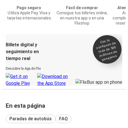
Pago seguro
Fácil de comprar
Atenc
Utiliza Apple Pay, Visa y
Consigue tus billetes online,
Asi
tarjetas internacionales
en nuestra app o en una
complic
Flixshop
reserv
Con la
confianza de
Billete digital y
más de 500
seguimiento en
millones de
pasajeros
tiempo real
Descubre la App de Flix
En esta página
Paradas de autobús
FAQ