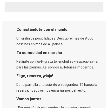
Conectándote con el mundo
Un sinfín de posibilidades. Descubre más de 8.000
destinos en más de 40 países.
Tu comodidad en marcha
Relájate con Wi-Fi gratuito, enchufes y espacio extra
para las piernas. Así son los autobuses modernos.
Elige, reserva, ¡viaja!
De tu pantalla a tu asiento en segundos. Tú haces la
reserva, nosotros nos encargamos del resto.
Vamos juntos
¿Por qué añadir otro coche a la carretera cuando