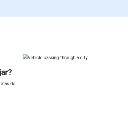
jar?
n más de