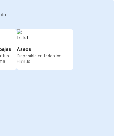
odo:
pajes
Aseos
r tus
Disponible en todos los
rma
FlixBus