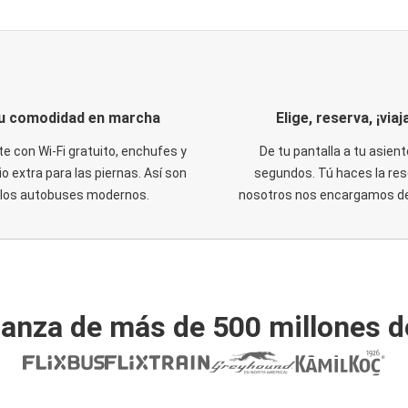
u comodidad en marcha
Elige, reserva, ¡viaja
te con Wi-Fi gratuito, enchufes y
De tu pantalla a tu asient
o extra para las piernas. Así son
segundos. Tú haces la res
los autobuses modernos.
nosotros nos encargamos del
ianza de más de 500 millones d