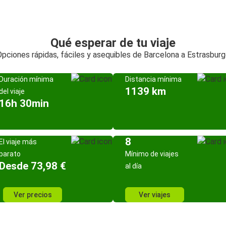
Qué esperar de tu viaje
pciones rápidas, fáciles y asequibles de Barcelona a Estrasbur
Duración mínima
Distancia mínima
1139 km
del viaje
16h 30min
8
El viaje más
barato
Mínimo de viajes
Desde 73,98 €
al día
Ver precios
Ver viajes