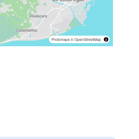
Protomaps
©
OpenStreetMap