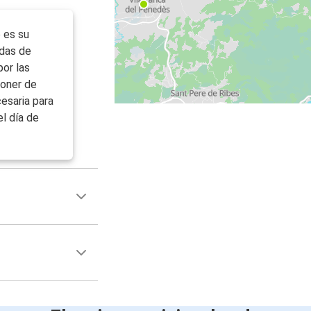
 es su
idas de
por las
poner de
esaria para
el día de