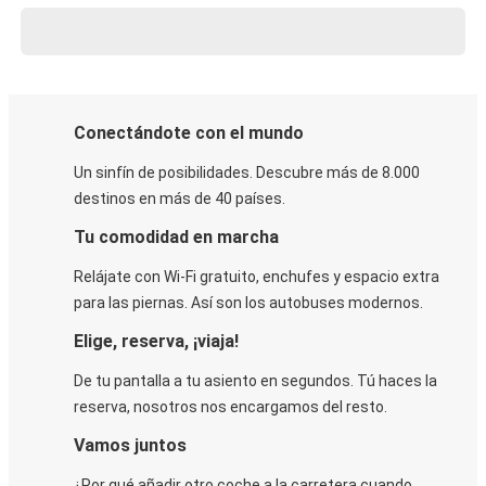
Conectándote con el mundo
Un sinfín de posibilidades. Descubre más de 8.000
destinos en más de 40 países.
Tu comodidad en marcha
Relájate con Wi-Fi gratuito, enchufes y espacio extra
para las piernas. Así son los autobuses modernos.
Elige, reserva, ¡viaja!
De tu pantalla a tu asiento en segundos. Tú haces la
reserva, nosotros nos encargamos del resto.
Vamos juntos
¿Por qué añadir otro coche a la carretera cuando