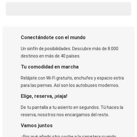
Conectándote con el mundo
Un sinfín de posibilidades. Descubre más de 8.000
destinos en más de 40 países.
Tu comodidad en marcha
Relájate con Wi-Fi gratuito, enchufes y espacio extra
para las piernas. Así son los autobuses modernos.
Elige, reserva, ¡viaja!
De tu pantalla a tu asiento en segundos. Tú haces la
reserva, nosotros nos encargamos del resto.
Vamos juntos
¿Por qué añadir otro coche a la carretera cuando