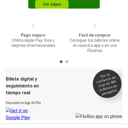
Ver viajes
Pago seguro
Fácil de comprar
Utiliza Apple Pay, Visa y
Consigue tus billetes online,
tarjetas internacionales
en nuestra app o en una
Flixshop
Con la
confianza de
Billete digital y
más de 500
seguimiento en
millones de
pasajeros
tiempo real
Descubre la App de Flix