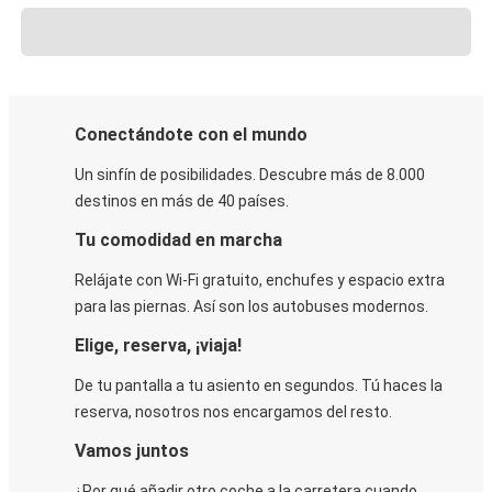
Conectándote con el mundo
Un sinfín de posibilidades. Descubre más de 8.000
destinos en más de 40 países.
Tu comodidad en marcha
Relájate con Wi-Fi gratuito, enchufes y espacio extra
para las piernas. Así son los autobuses modernos.
Elige, reserva, ¡viaja!
De tu pantalla a tu asiento en segundos. Tú haces la
reserva, nosotros nos encargamos del resto.
Vamos juntos
¿Por qué añadir otro coche a la carretera cuando