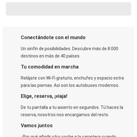
Conectándote con el mundo
Un sinfín de posibilidades. Descubre más de 8.000
destinos en más de 40 países.
Tu comodidad en marcha
Relájate con Wi-Fi gratuito, enchufes y espacio extra
para las piernas. Así son los autobuses modernos.
Elige, reserva, ¡viaja!
De tu pantalla a tu asiento en segundos. Tú haces la
reserva, nosotros nos encargamos del resto.
Vamos juntos
¿Por qué añadir otro coche a la carretera cuando