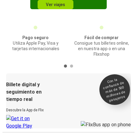
Ver viajes
Pago seguro
Fácil de comprar
Utiliza Apple Pay, Visa y
Consigue tus billetes online,
tarjetas internacionales
en nuestra app o en una
Flixshop
Con la
confianza de
Billete digital y
más de 500
seguimiento en
millones de
pasajeros
tiempo real
Descubre la App de Flix