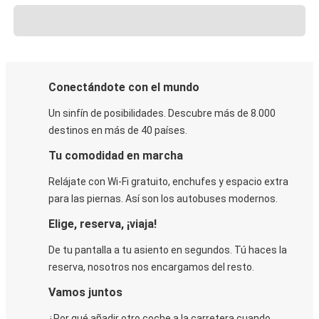
Conectándote con el mundo
Un sinfín de posibilidades. Descubre más de 8.000
destinos en más de 40 países.
Tu comodidad en marcha
Relájate con Wi-Fi gratuito, enchufes y espacio extra
para las piernas. Así son los autobuses modernos.
Elige, reserva, ¡viaja!
De tu pantalla a tu asiento en segundos. Tú haces la
reserva, nosotros nos encargamos del resto.
Vamos juntos
¿Por qué añadir otro coche a la carretera cuando