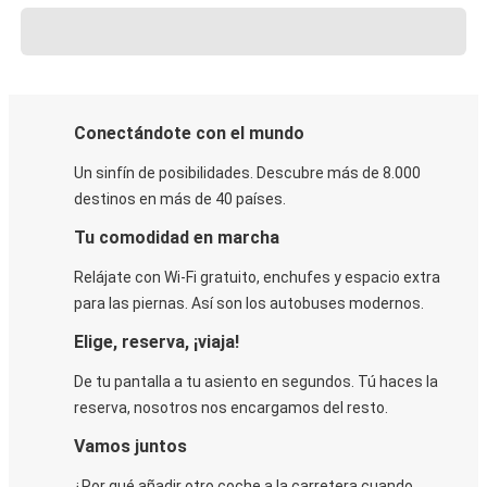
Conectándote con el mundo
Un sinfín de posibilidades. Descubre más de 8.000
destinos en más de 40 países.
Tu comodidad en marcha
Relájate con Wi-Fi gratuito, enchufes y espacio extra
para las piernas. Así son los autobuses modernos.
Elige, reserva, ¡viaja!
De tu pantalla a tu asiento en segundos. Tú haces la
reserva, nosotros nos encargamos del resto.
Vamos juntos
¿Por qué añadir otro coche a la carretera cuando