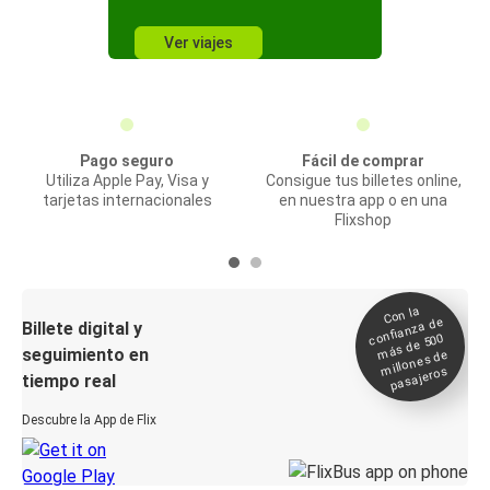
Ver viajes
Pago seguro
Fácil de comprar
Utiliza Apple Pay, Visa y
Consigue tus billetes online,
tarjetas internacionales
en nuestra app o en una
Flixshop
Con la
confianza de
Billete digital y
más de 500
seguimiento en
millones de
pasajeros
tiempo real
Descubre la App de Flix