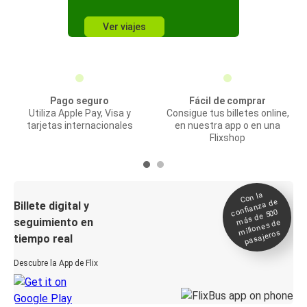
Ver viajes
Pago seguro
Fácil de comprar
Utiliza Apple Pay, Visa y
Consigue tus billetes online,
tarjetas internacionales
en nuestra app o en una
Flixshop
Con la
confianza de
Billete digital y
más de 500
seguimiento en
millones de
pasajeros
tiempo real
Descubre la App de Flix