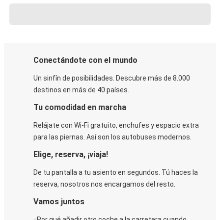
Conectándote con el mundo
Un sinfín de posibilidades. Descubre más de 8.000
destinos en más de 40 países.
Tu comodidad en marcha
Relájate con Wi-Fi gratuito, enchufes y espacio extra
para las piernas. Así son los autobuses modernos.
Elige, reserva, ¡viaja!
De tu pantalla a tu asiento en segundos. Tú haces la
reserva, nosotros nos encargamos del resto.
Vamos juntos
¿Por qué añadir otro coche a la carretera cuando