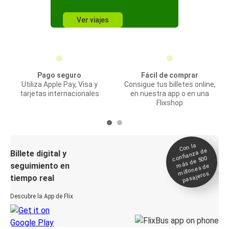
Ver viajes
Pago seguro
Fácil de comprar
Utiliza Apple Pay, Visa y
Consigue tus billetes online,
tarjetas internacionales
en nuestra app o en una
Flixshop
Con la
confianza de
Billete digital y
más de 500
seguimiento en
millones de
pasajeros
tiempo real
Descubre la App de Flix