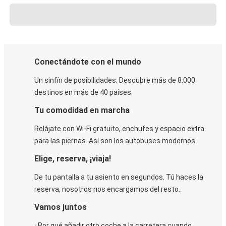
Conectándote con el mundo
Un sinfín de posibilidades. Descubre más de 8.000
destinos en más de 40 países.
Tu comodidad en marcha
Relájate con Wi-Fi gratuito, enchufes y espacio extra
para las piernas. Así son los autobuses modernos.
Elige, reserva, ¡viaja!
De tu pantalla a tu asiento en segundos. Tú haces la
reserva, nosotros nos encargamos del resto.
Vamos juntos
¿Por qué añadir otro coche a la carretera cuando